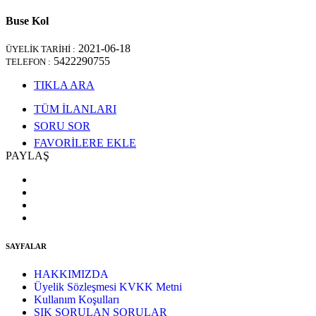
Buse Kol
2021-06-18
ÜYELİK TARİHİ :
5422290755
TELEFON :
TIKLA ARA
TÜM İLANLARI
SORU SOR
FAVORİLERE EKLE
PAYLAŞ
SAYFALAR
HAKKIMIZDA
Üyelik Sözleşmesi KVKK Metni
Kullanım Koşulları
SIK SORULAN SORULAR