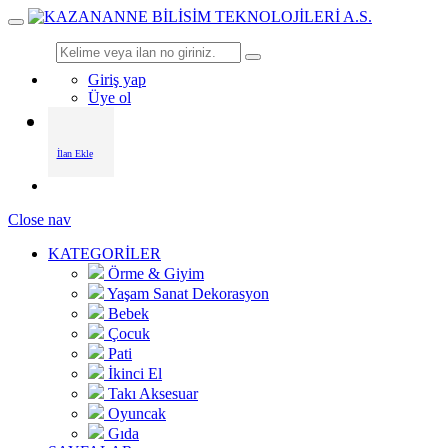
Giriş yap
Üye ol
İlan Ekle
Close nav
KATEGORİLER
Örme & Giyim
Yaşam Sanat Dekorasyon
Bebek
Çocuk
Pati
İkinci El
Takı Aksesuar
Oyuncak
Gıda