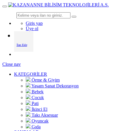
Giriş yap
Üye ol
İlan Ekle
Close nav
KATEGORİLER
Örme & Giyim
Yaşam Sanat Dekorasyon
Bebek
Çocuk
Pati
İkinci El
Takı Aksesuar
Oyuncak
Gıda