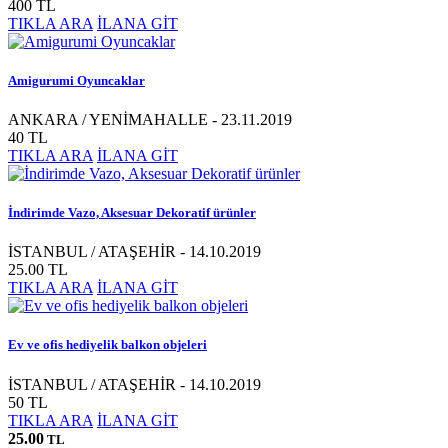
400 TL
TIKLA ARA
İLANA GİT
Amigurumi Oyuncaklar
ANKARA / YENİMAHALLE - 23.11.2019
40 TL
TIKLA ARA
İLANA GİT
İndirimde Vazo, Aksesuar Dekoratif ürünler
İSTANBUL / ATAŞEHİR - 14.10.2019
25.00 TL
TIKLA ARA
İLANA GİT
Ev ve ofis hediyelik balkon objeleri
İSTANBUL / ATAŞEHİR - 14.10.2019
50 TL
TIKLA ARA
İLANA GİT
25.00
TL