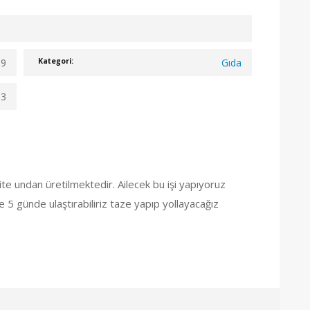
19
Gıda
Kategori:
03
lite undan üretilmektedir. Ailecek bu işi yapıyoruz
e 5 günde ulaştırabiliriz taze yapıp yollayacağız