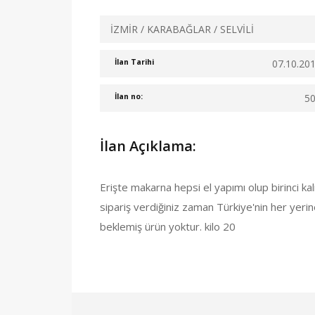
İZMİR / KARABAĞLAR / SELVİLİ
07.10.20
İlan Tarihi
5
İlan no:
İlan Açıklama:
Erişte makarna hepsi el yapımı olup birinci ka
sipariş verdiğiniz zaman Türkiye'nin her yerin
beklemiş ürün yoktur. kilo 20