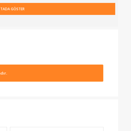
İTADA GÖSTER
dır.