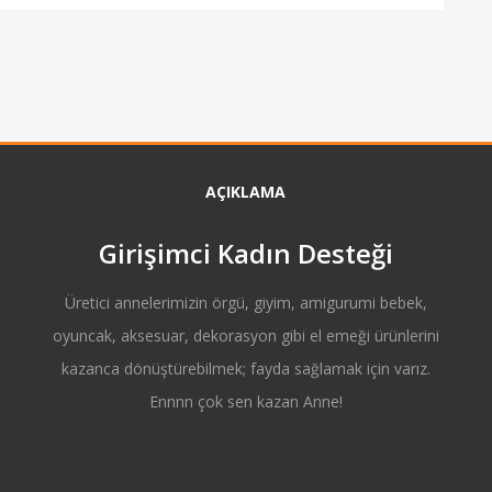
AÇIKLAMA
Girişimci Kadın Desteği
Üretici annelerimizin örgü, giyim, amigurumi bebek,
oyuncak, aksesuar, dekorasyon gibi el emeği ürünlerini
kazanca dönüştürebilmek; fayda sağlamak için varız.
Ennnn çok sen kazan Anne!