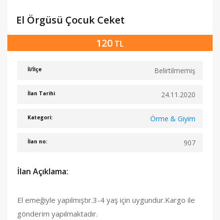
El Örgüsü Çocuk Ceket
120
TL
Belirtilmemiş
İl/İlçe
24.11.2020
İlan Tarihi
Örme & Giyim
Kategori:
907
İlan no:
İlan Açıklama:
El emeğiyle yapılmıştır.3-4 yaş için uygundur.Kargo ile
gönderim yapılmaktadır.