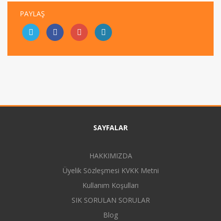
PAYLAŞ
SAYFALAR
HAKKIMIZDA
Üyelik Sözleşmesi KVKK Metni
Kullanım Koşulları
SIK SORULAN SORULAR
Blog