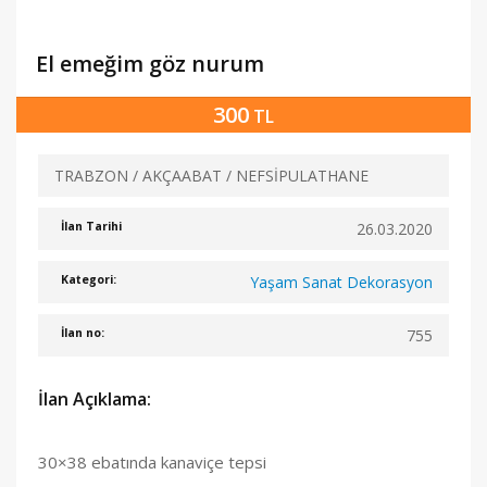
El emeğim göz nurum
300
TL
TRABZON / AKÇAABAT / NEFSİPULATHANE
26.03.2020
İlan Tarihi
Yaşam Sanat Dekorasyon
Kategori:
755
İlan no:
İlan Açıklama:
30×38 ebatında kanaviçe tepsi