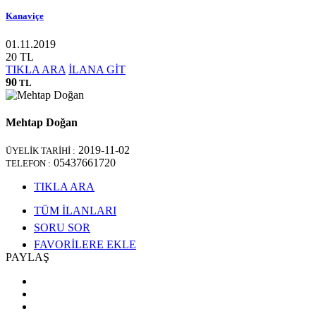
Kanaviçe
01.11.2019
20 TL
TIKLA ARA
İLANA GİT
90
TL
Mehtap Doğan
2019-11-02
ÜYELİK TARİHİ :
05437661720
TELEFON :
TIKLA ARA
TÜM İLANLARI
SORU SOR
FAVORİLERE EKLE
PAYLAŞ