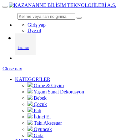
Giriş yap
Üye ol
İlan Ekle
Close nav
KATEGORİLER
Örme & Giyim
Yaşam Sanat Dekorasyon
Bebek
Çocuk
Pati
İkinci El
Takı Aksesuar
Oyuncak
Gıda