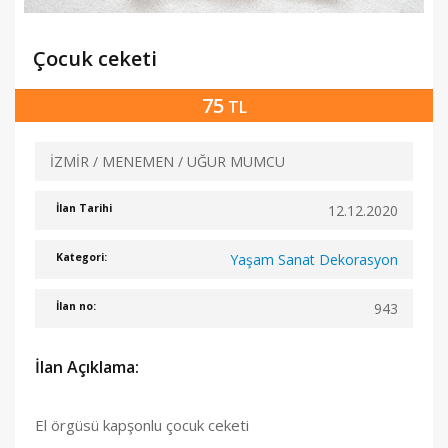
Çocuk ceketi
75
TL
İZMİR / MENEMEN / UĞUR MUMCU
12.12.2020
İlan Tarihi
Yaşam Sanat Dekorasyon
Kategori:
943
İlan no:
İlan Açıklama:
El örgüsü kapşonlu çocuk ceketi