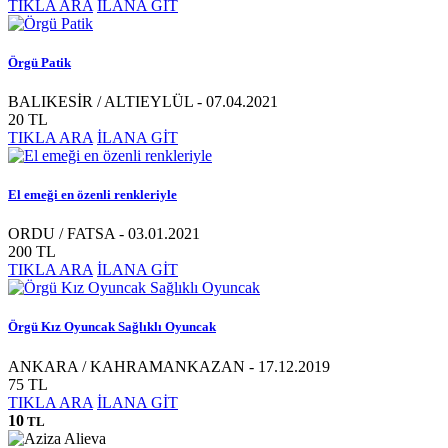
TIKLA ARA
İLANA GİT
Örgü Patik
BALIKESİR / ALTIEYLÜL - 07.04.2021
20 TL
TIKLA ARA
İLANA GİT
El emeği en özenli renkleriyle
ORDU / FATSA - 03.01.2021
200 TL
TIKLA ARA
İLANA GİT
Örgü Kız Oyuncak Sağlıklı Oyuncak
ANKARA / KAHRAMANKAZAN - 17.12.2019
75 TL
TIKLA ARA
İLANA GİT
10
TL