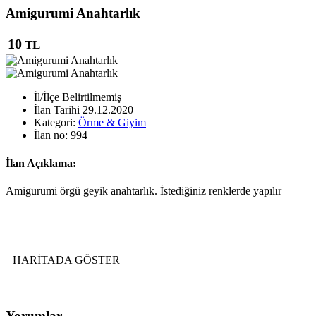
Amigurumi Anahtarlık
10
TL
İl/İlçe
Belirtilmemiş
İlan Tarihi
29.12.2020
Kategori:
Örme & Giyim
İlan no:
994
İlan Açıklama:
Amigurumi örgü geyik anahtarlık. İstediğiniz renklerde yapılır
HARİTADA GÖSTER
Yorumlar