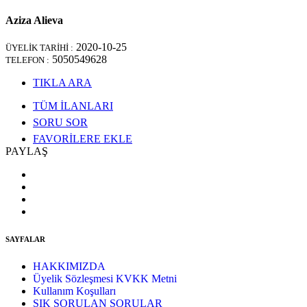
Aziza Alieva
2020-10-25
ÜYELİK TARİHİ :
5050549628
TELEFON :
TIKLA ARA
TÜM İLANLARI
SORU SOR
FAVORİLERE EKLE
PAYLAŞ
SAYFALAR
HAKKIMIZDA
Üyelik Sözleşmesi KVKK Metni
Kullanım Koşulları
SIK SORULAN SORULAR