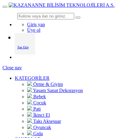
Giriş yap
Üye ol
İlan Ekle
Close nav
KATEGORİLER
Örme & Giyim
Yaşam Sanat Dekorasyon
Bebek
Çocuk
Pati
İkinci El
Takı Aksesuar
Oyuncak
Gıda