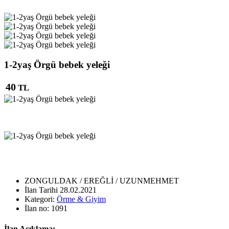
1-2yaş Örgü bebek yeleği
40
TL
ZONGULDAK / EREĞLİ / UZUNMEHMET
İlan Tarihi
28.02.2021
Kategori:
Örme & Giyim
İlan no:
1091
İlan Açıklama: