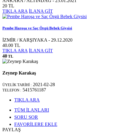
ANKARA / ALTINDAĞ - 23.01.2021
20 TL
TIKLA ARA
İLANA GİT
Pembe Haroşa ve Saç Örgü Bebek Giysisi
İZMİR / KARŞIYAKA - 29.12.2020
40.00 TL
TIKLA ARA
İLANA GİT
40
TL
Zeynep Karakaş
2021-02-28
ÜYELİK TARİHİ :
5415761187
TELEFON :
TIKLA ARA
TÜM İLANLARI
SORU SOR
FAVORİLERE EKLE
PAYLAŞ