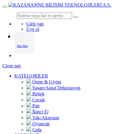
Giriş yap
Üye ol
İlan Ekle
Close nav
KATEGORİLER
Örme & Giyim
Yaşam Sanat Dekorasyon
Bebek
Çocuk
Pati
İkinci El
Takı Aksesuar
Oyuncak
Gıda